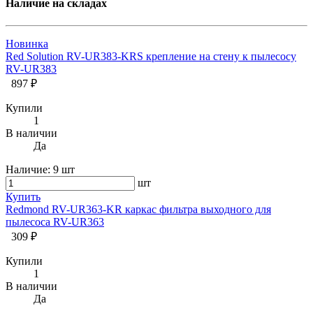
Наличие на складах
Новинка
Red Solution RV-UR383-KRS крепление на стену к пылесосу
RV-UR383
897 ₽
Купили
1
В наличии
Да
Наличие:
9 шт
шт
Купить
Redmond RV-UR363-KR каркас фильтра выходного для
пылесоса RV-UR363
309 ₽
Купили
1
В наличии
Да