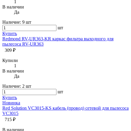
1
В наличии
Да
Наличие:
9 шт
шт
Купить
Redmond RV-UR363-KR каркас фильтра выходного для
пылесоса RV-UR363
309 ₽
Купили
1
В наличии
Да
Наличие:
2 шт
шт
Купить
Новинка
Red Solution VC3015-KS кабель (провод) сетевой для пылесоса
VC3015
715 ₽
В наличии