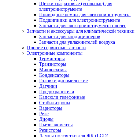
Щетки графитовые (угольные) для
электроинструмента
Приводные ремни для электроинструмента
Подшипники для электроинструмента
Запчасти для электроинструмента прочее
Запчасти и аксессуары для климатической техники
Запчасти для кондиционеров
Запчасти для увлажнителей воздуха
Прочие сервисные запчасти
Электронные компоненты
Термисторы
Транзисторы
Микросхемы
Конденсаторы
Головки динамические
Датчики
Предохранители
Капсюли телефонные
Стабилитроны
Варисторы
Реле
Диоды
Пьезо элементы
Резисторы
Лампы подсветки для ЖК (LCD)