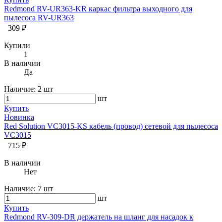
Redmond RV-UR363-KR каркас фильтра выходного для
пылесоса RV-UR363
309 ₽
Купили
1
В наличии
Да
Наличие:
2 шт
шт
Купить
Новинка
Red Solution VC3015-KS кабель (провод) сетевой для пылесоса
VC3015
715 ₽
В наличии
Нет
Наличие:
7 шт
шт
Купить
Redmond RV-309-DR держатель на шланг для насадок к