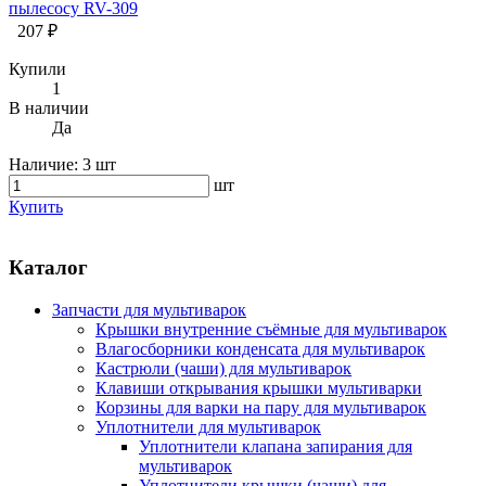
пылесосу RV-309
207 ₽
Купили
1
В наличии
Да
Наличие:
3 шт
шт
Купить
Каталог
Запчасти для мультиварок
Крышки внутренние съёмные для мультиварок
Влагосборники конденсата для мультиварок
Кастрюли (чаши) для мультиварок
Клавиши открывания крышки мультиварки
Корзины для варки на пару для мультиварок
Уплотнители для мультиварок
Уплотнители клапана запирания для
мультиварок
Уплотнители крышки (чаши) для