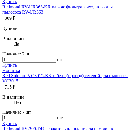
Купить
Redmond RV-UR363-KR каркас фильтра выходного для
пылесоса RV-UR363
309 ₽
Купили
1
В наличии
Да
Наличие:
2 шт
шт
Купить
Новинка
Red Solution VC3015-KS кабель (провод) сетевой для пылесоса
VC3015
715 ₽
В наличии
Нет
Наличие:
7 шт
шт
Купить
Redmond RV-309-DR держатель на шланг для насадок к