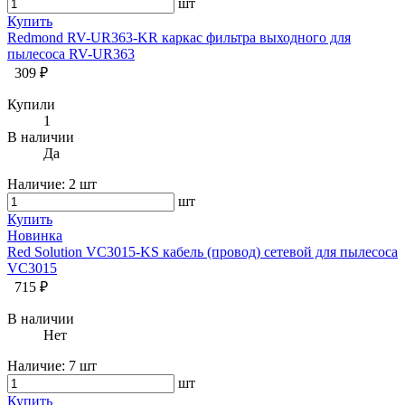
шт
Купить
Redmond RV-UR363-KR каркас фильтра выходного для
пылесоса RV-UR363
309 ₽
Купили
1
В наличии
Да
Наличие:
2 шт
шт
Купить
Новинка
Red Solution VC3015-KS кабель (провод) сетевой для пылесоса
VC3015
715 ₽
В наличии
Нет
Наличие:
7 шт
шт
Купить