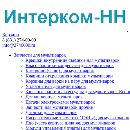
Корзина
8 (831) 274-00-00
info@2740000.ru
Запчасти для мультиварок
Крышки внутренние съёмные для мультиварок
Влагосборники конденсата для мультиварок
Кастрюли (чаши) для мультиварок
Клавиши открывания крышки мультиварки
Корзины для варки на пару для мультиварок
Уплотнители для мультиварок
Запасные части и аксессуары для мультиварок Red
Детали корпуса мультиварок
Детали электросхемы мультиварок
Запчасти для мультиварок прочие
Датчики для мультиварок
Нагревательные элементы (ТЭНы) для мультиварок
Дно (часть корпуса нижняя) для мультиварок
Модули управления (платы) для мультиварок