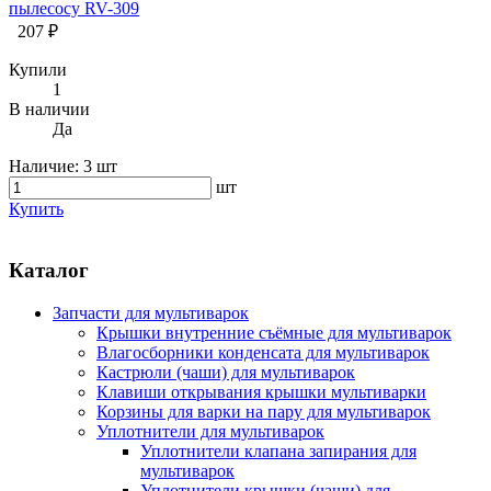
пылесосу RV-309
207 ₽
Купили
1
В наличии
Да
Наличие:
3 шт
шт
Купить
Каталог
Запчасти для мультиварок
Крышки внутренние съёмные для мультиварок
Влагосборники конденсата для мультиварок
Кастрюли (чаши) для мультиварок
Клавиши открывания крышки мультиварки
Корзины для варки на пару для мультиварок
Уплотнители для мультиварок
Уплотнители клапана запирания для
мультиварок
Уплотнители крышки (чаши) для