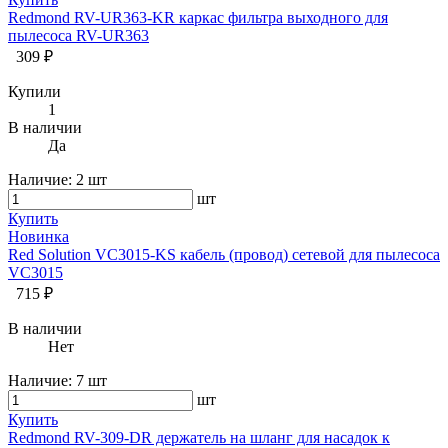
Redmond RV-UR363-KR каркас фильтра выходного для
пылесоса RV-UR363
309 ₽
Купили
1
В наличии
Да
Наличие:
2 шт
шт
Купить
Новинка
Red Solution VC3015-KS кабель (провод) сетевой для пылесоса
VC3015
715 ₽
В наличии
Нет
Наличие:
7 шт
шт
Купить
Redmond RV-309-DR держатель на шланг для насадок к