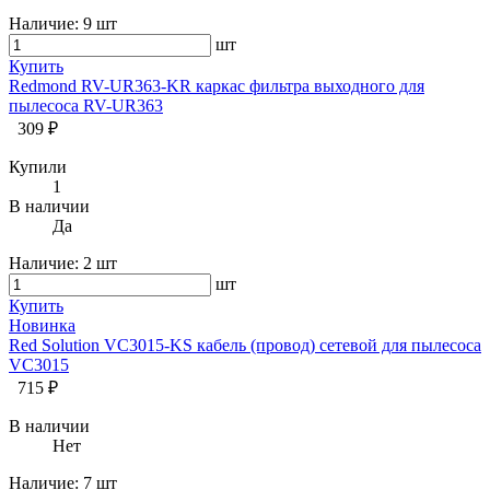
Наличие:
9 шт
шт
Купить
Redmond RV-UR363-KR каркас фильтра выходного для
пылесоса RV-UR363
309 ₽
Купили
1
В наличии
Да
Наличие:
2 шт
шт
Купить
Новинка
Red Solution VC3015-KS кабель (провод) сетевой для пылесоса
VC3015
715 ₽
В наличии
Нет
Наличие:
7 шт