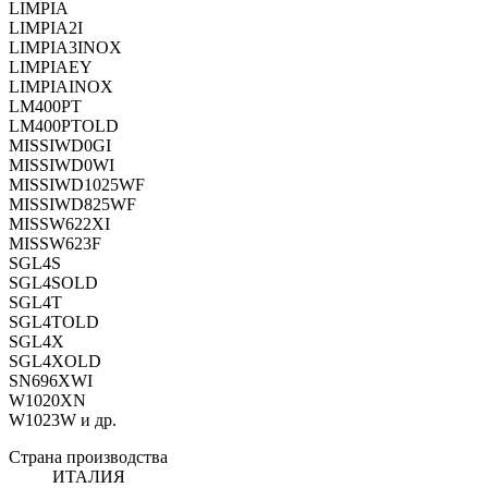
LIMPIA
LIMPIA2I
LIMPIA3INOX
LIMPIAEY
LIMPIAINOX
LM400PT
LM400PTOLD
MISSIWD0GI
MISSIWD0WI
MISSIWD1025WF
MISSIWD825WF
MISSW622XI
MISSW623F
SGL4S
SGL4SOLD
SGL4T
SGL4TOLD
SGL4X
SGL4XOLD
SN696XWI
W1020XN
W1023W и др.
Страна производства
ИТАЛИЯ