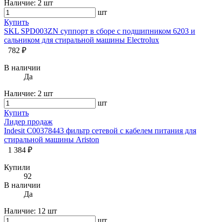
Наличие:
2 шт
шт
Купить
SKL SPD003ZN суппорт в сборе с подшипником 6203 и
сальником для стиральной машины Electrolux
782 ₽
В наличии
Да
Наличие:
2 шт
шт
Купить
Лидер продаж
Indesit C00378443 фильтр сетевой с кабелем питания для
стиральной машины Ariston
1 384 ₽
Купили
92
В наличии
Да
Наличие:
12 шт
шт