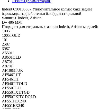
Отзывы (Комментарии)
Indesit C00103637 Уплотнительное кольцо бака заднее
(прокладка задней стенки бака) для стиральной
машины Indesit, Ariston
D= 486 MM
Подходит для стиральных машин Indesit, Ariston моделей:
1005T
1005TOLD
101
2587
3587
A5501
A8601OLD
A8701
A8701
AF1083TUK
AF546T1IT
AF546TIT
AF546TITOLD
AF550TEO
AF550TX1ITGD
AF550TXITGDOLD
AF5511EX240
AF551EX240