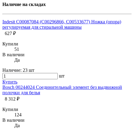
Наличие на складах
Indesit C00087084 (C00296866, C00533677) Ножка (опора)
регулируемая для стиральной машины
627 ₽
Купили
51
В наличии
Да
Наличие:
23 шт
шт
Купить
Bosch 00244024 Соединительный элемент без выдвижной
полочки для белья
8 312 ₽
Купили
124
В наличии
Да