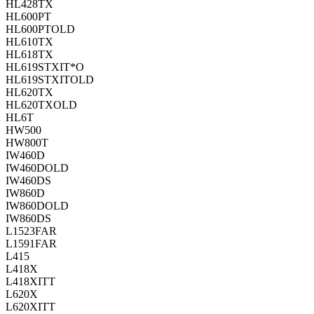
HL428TX
HL600PT
HL600PTOLD
HL610TX
HL618TX
HL619STXIT*O
HL619STXITOLD
HL620TX
HL620TXOLD
HL6T
HW500
HW800T
IW460D
IW460DOLD
IW460DS
IW860D
IW860DOLD
IW860DS
L1523FAR
L1591FAR
L415
L418X
L418XITT
L620X
L620XITT