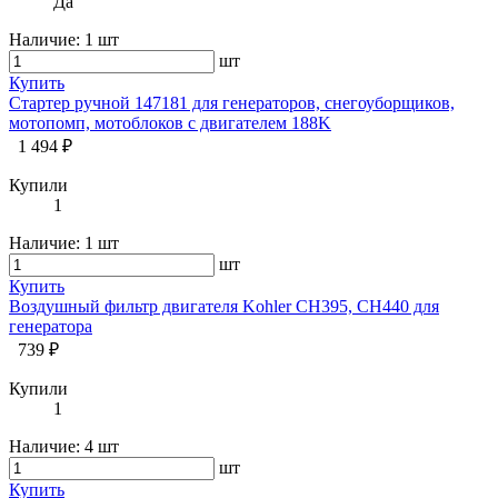
Да
Наличие:
1 шт
шт
Купить
Стартер ручной 147181 для генераторов, снегоуборщиков,
мотопомп, мотоблоков с двигателем 188K
1 494 ₽
Купили
1
Наличие:
1 шт
шт
Купить
Воздушный фильтр двигателя Kohler CH395, CH440 для
генератора
739 ₽
Купили
1
Наличие:
4 шт
шт
Купить