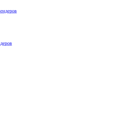
лендеров
деров