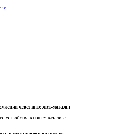
ники
млении через интернет-магазин
го устройства в нашем каталоге.
ько в электронном виде
через: