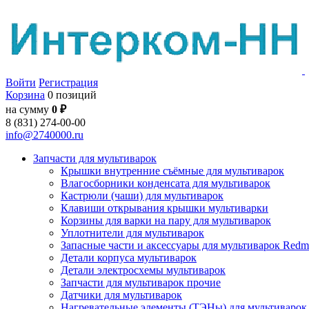
Войти
Регистрация
Корзина
0 позиций
на сумму
0 ₽
8 (831) 274-00-00
info@2740000.ru
Запчасти для мультиварок
Крышки внутренние съёмные для мультиварок
Влагосборники конденсата для мультиварок
Кастрюли (чаши) для мультиварок
Клавиши открывания крышки мультиварки
Корзины для варки на пару для мультиварок
Уплотнители для мультиварок
Запасные части и аксессуары для мультиварок Red
Детали корпуса мультиварок
Детали электросхемы мультиварок
Запчасти для мультиварок прочие
Датчики для мультиварок
Нагревательные элементы (ТЭНы) для мультиварок