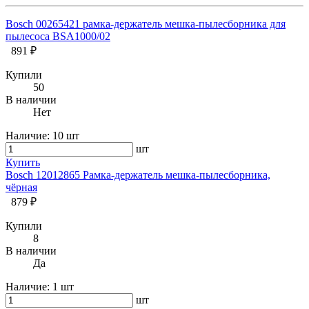
Bosch 00265421 рамка-держатель мешка-пылесборника для
пылесоса BSA1000/02
891 ₽
Купили
50
В наличии
Нет
Наличие:
10 шт
шт
Купить
Bosch 12012865 Рамка-держатель мешка-пылесборника,
чёрная
879 ₽
Купили
8
В наличии
Да
Наличие:
1 шт
шт