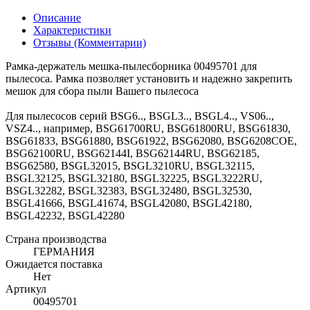
Описание
Характеристики
Отзывы (Комментарии)
Рамка-держатель мешка-пылесборника 00495701 для
пылесоса. Рамка позволяет установить и надежно закрепить
мешок для сбора пыли Вашего пылесоса
Для пылесосов серий BSG6.., BSGL3.., BSGL4.., VS06..,
VSZ4.., например, BSG61700RU, BSG61800RU, BSG61830,
BSG61833, BSG61880, BSG61922, BSG62080, BSG6208COE,
BSG62100RU, BSG62144I, BSG62144RU, BSG62185,
BSG62580, BSGL32015, BSGL3210RU, BSGL32115,
BSGL32125, BSGL32180, BSGL32225, BSGL3222RU,
BSGL32282, BSGL32383, BSGL32480, BSGL32530,
BSGL41666, BSGL41674, BSGL42080, BSGL42180,
BSGL42232, BSGL42280
Страна производства
ГЕРМАНИЯ
Ожидается поставка
Нет
Артикул
00495701