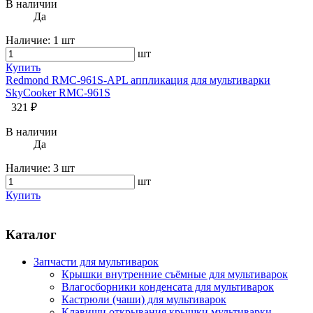
В наличии
Да
Наличие:
1 шт
шт
Купить
Redmond RMC-961S-APL аппликация для мультиварки
SkyCooker RMC-961S
321 ₽
В наличии
Да
Наличие:
3 шт
шт
Купить
Каталог
Запчасти для мультиварок
Крышки внутренние съёмные для мультиварок
Влагосборники конденсата для мультиварок
Кастрюли (чаши) для мультиварок
Клавиши открывания крышки мультиварки