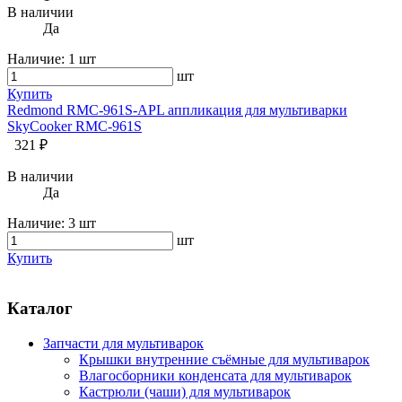
В наличии
Да
Наличие:
1 шт
шт
Купить
Redmond RMC-961S-APL аппликация для мультиварки
SkyCooker RMC-961S
321 ₽
В наличии
Да
Наличие:
3 шт
шт
Купить
Каталог
Запчасти для мультиварок
Крышки внутренние съёмные для мультиварок
Влагосборники конденсата для мультиварок
Кастрюли (чаши) для мультиварок