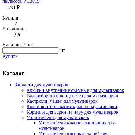
пылесоса VC3015
1 791 ₽
Купили
7
В наличии
Да
Наличие:
7 шт
шт
Купить
Каталог
Запчасти для мультиварок
Крышки внутренние съёмные для мультиварок
Влагосборники конденсата для мультиварок
Кастрюли (чаши) для мультиварок
Клавиши открывания крышки мультиварки
Корзины для варки на пару для мультиварок
Уплотнители для мультиварок
Уплотнители клапана запирания для
мультиварок
Уплотнители крышки (чаши) для