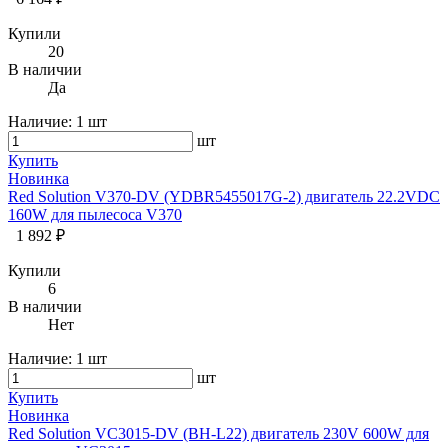
Купили
20
В наличии
Да
Наличие:
1 шт
шт
Купить
Новинка
Red Solution V370-DV (YDBR5455017G-2) двигатель 22.2VDC
160W для пылесоса V370
1 892 ₽
Купили
6
В наличии
Нет
Наличие:
1 шт
шт
Купить
Новинка
Red Solution VC3015-DV (BH-L22) двигатель 230V 600W для