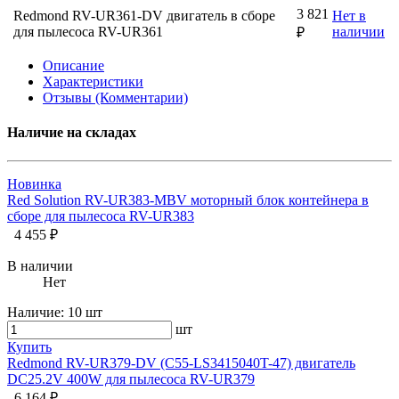
3 821
Redmond RV-UR361-DV двигатель в сборе
Нет в
для пылесоса RV-UR361
наличии
₽
Описание
Характеристики
Отзывы (Комментарии)
Наличие на складах
Новинка
Red Solution RV-UR383-MBV моторный блок контейнера в
сборе для пылесоса RV-UR383
4 455 ₽
В наличии
Нет
Наличие:
10 шт
шт
Купить
Redmond RV-UR379-DV (C55-LS3415040T-47) двигатель
DC25.2V 400W для пылесоса RV-UR379
6 164 ₽