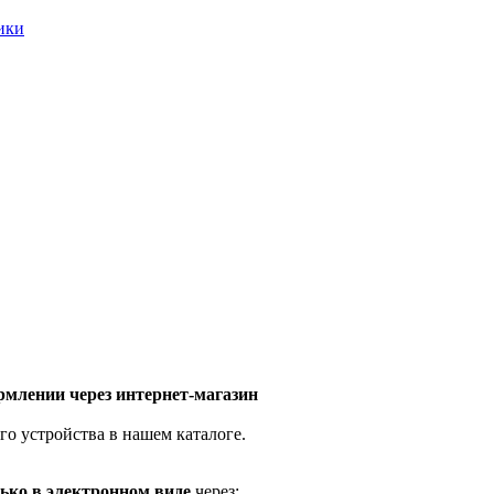
ники
млении через интернет-магазин
го устройства в нашем каталоге.
ько в электронном виде
через: