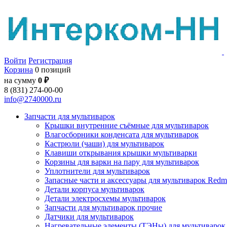
Войти
Регистрация
Корзина
0 позиций
на сумму
0 ₽
8 (831) 274-00-00
info@2740000.ru
Запчасти для мультиварок
Крышки внутренние съёмные для мультиварок
Влагосборники конденсата для мультиварок
Кастрюли (чаши) для мультиварок
Клавиши открывания крышки мультиварки
Корзины для варки на пару для мультиварок
Уплотнители для мультиварок
Запасные части и аксессуары для мультиварок Red
Детали корпуса мультиварок
Детали электросхемы мультиварок
Запчасти для мультиварок прочие
Датчики для мультиварок
Нагревательные элементы (ТЭНы) для мультиварок