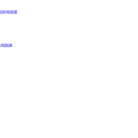
лендеров
деров