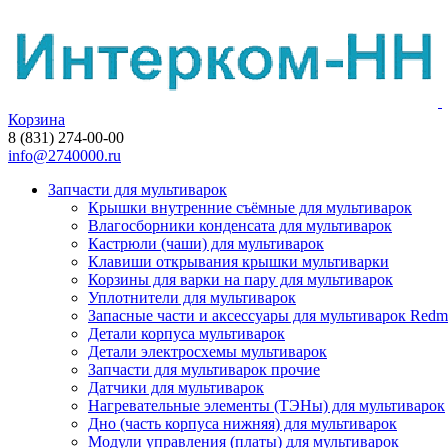
Корзина
8 (831) 274-00-00
info@2740000.ru
Запчасти для мультиварок
Крышки внутренние съёмные для мультиварок
Влагосборники конденсата для мультиварок
Кастрюли (чаши) для мультиварок
Клавиши открывания крышки мультиварки
Корзины для варки на пару для мультиварок
Уплотнители для мультиварок
Запасные части и аксессуары для мультиварок Red
Детали корпуса мультиварок
Детали электросхемы мультиварок
Запчасти для мультиварок прочие
Датчики для мультиварок
Нагревательные элементы (ТЭНы) для мультиварок
Дно (часть корпуса нижняя) для мультиварок
Модули управления (платы) для мультиварок