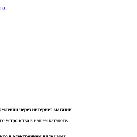
ники
млении через интернет-магазин
го устройства в нашем каталоге.
ько в электронном виде
через: