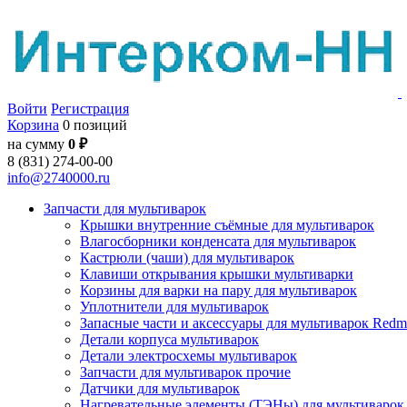
Войти
Регистрация
Корзина
0 позиций
на сумму
0 ₽
8 (831) 274-00-00
info@2740000.ru
Запчасти для мультиварок
Крышки внутренние съёмные для мультиварок
Влагосборники конденсата для мультиварок
Кастрюли (чаши) для мультиварок
Клавиши открывания крышки мультиварки
Корзины для варки на пару для мультиварок
Уплотнители для мультиварок
Запасные части и аксессуары для мультиварок Red
Детали корпуса мультиварок
Детали электросхемы мультиварок
Запчасти для мультиварок прочие
Датчики для мультиварок
Нагревательные элементы (ТЭНы) для мультиварок