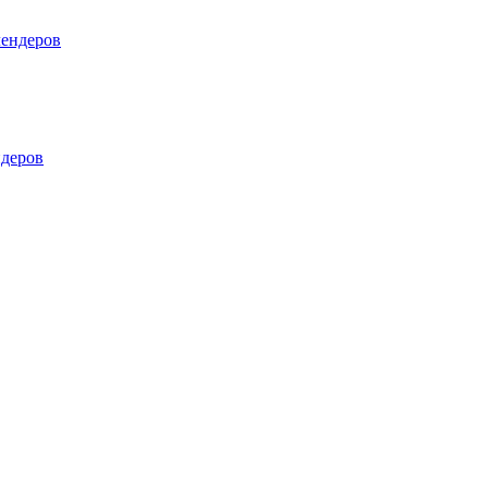
лендеров
деров