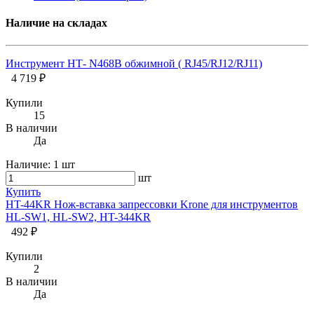
Наличие на складах
Инструмент НТ- N468В обжимной ( RJ45/RJ12/RJ11)
4 719 ₽
Купили
15
В наличии
Да
Наличие:
1 шт
шт
Купить
HT-44KR Нож-вставка запрессовки Krone для инструментов
HL-SW1, HL-SW2, HT-344KR
492 ₽
Купили
2
В наличии
Да