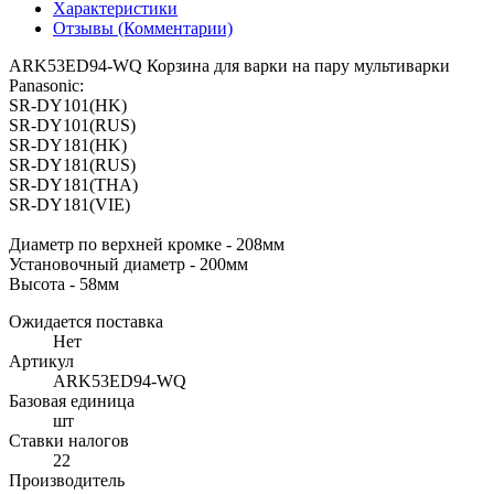
Характеристики
Отзывы (Комментарии)
ARK53ED94-WQ Корзина для варки на пару мультиварки
Panasonic:
SR-DY101(HK)
SR-DY101(RUS)
SR-DY181(HK)
SR-DY181(RUS)
SR-DY181(THA)
SR-DY181(VIE)
Диаметр по верхней кромке - 208мм
Установочный диаметр - 200мм
Высота - 58мм
Ожидается поставка
Нет
Артикул
ARK53ED94-WQ
Базовая единица
шт
Ставки налогов
22
Производитель