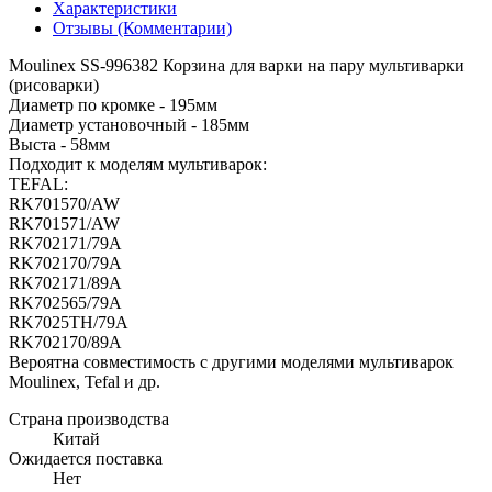
Характеристики
Отзывы (Комментарии)
Moulinex SS-996382 Корзина для варки на пару мультиварки
(рисоварки)
Диаметр по кромке - 195мм
Диаметр установочный - 185мм
Выста - 58мм
Подходит к моделям мультиварок:
TEFAL:
RK701570/AW
RK701571/AW
RK702171/79A
RK702170/79A
RK702171/89A
RK702565/79A
RK7025TH/79A
RK702170/89A
Вероятна совместимость с другими моделями мультиварок
Moulinex, Tefal и др.
Страна производства
Китай
Ожидается поставка
Нет