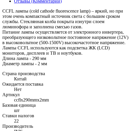
Отзывы (Комментарии)
CCFL лампы (cold cathode fluorescence lamp) – яркий, но при
этом очень компактный источник света с большим сроком
службы. Стеклянная колба покрыта изнутри слоем
люминофора и заполнена смесью газов.
Питание лампы осуществляется от электронного инвертера,
преобразующего низковольтное постоянное напряжение (12V)
в высоковольтное (500-1500V) высокочастотное напряжение.
Лампы CCFL используются как подсветка ЖК (LCD)
мониторов, дисплеев и ТВ и ноутбуков.
Длина лампа - 290 мм
Диаметр лампы - 2 мм
Страна производства
Китай
Ожидается поставка
Нет
Артикул
ccflx290mmx2mm
Базовая единица
шт
Ставки налогов
22
Производитель