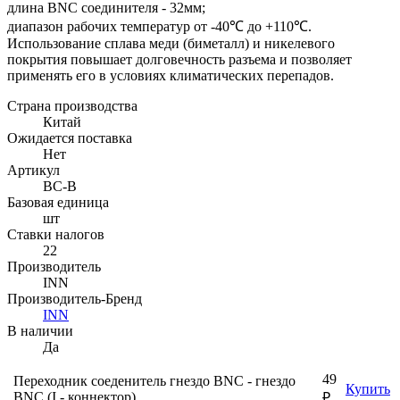
длина BNC соединителя - 32мм;
диапазон рабочих температур от -40℃ до +110℃.
Использование сплава меди (биметалл) и никелевого
покрытия повышает долговечность разъема и позволяет
применять его в условиях климатических перепадов.
Страна производства
Китай
Ожидается поставка
Нет
Артикул
BC-B
Базовая единица
шт
Ставки налогов
22
Производитель
INN
Производитель-Бренд
INN
В наличии
Да
49
Переходник соеденитель гнездо BNC - гнездо
Купить
BNC (I - коннектор)
₽