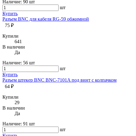
Наличие:
90 шт
шт
Купить
Разъем BNC для кабеля RG-59 обжимной
75 ₽
Купили
641
В наличии
Да
Наличие:
56 шт
шт
Купить
Разъем штекер BNC BNC-7101A под винт с колпачком
64 ₽
Купили
29
В наличии
Да
Наличие:
91 шт
шт
Купить