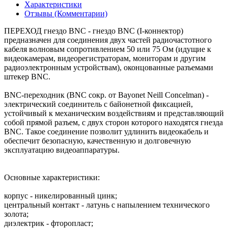
Характеристики
Отзывы (Комментарии)
ПЕРЕХОД гнездо BNC - гнездо BNC (I-коннектор)
предназначен для соединения двух частей радиочастотного
кабеля волновым сопротивлением 50 или 75 Ом (идущие к
видеокамерам, видеорегистраторам, мониторам и другим
радиоэлектронным устройствам), оконцованные разъемами
штекер BNC.
BNC-переходник (BNC сокр. от Bayonet Neill Concelman) -
электрический соединитель с байонетной фиксацией,
устойчивый к механическим воздействиям и представляющий
собой прямой разъем, с двух сторон которого находятся гнезда
BNC. Такое соединение позволит удлинить видеокабель и
обеспечит безопасную, качественную и долговечную
эксплуатацию видеоаппаратуры.
Основные характеристики:
корпус - никелированный цинк;
центральный контакт - латунь с напылением технического
золота;
диэлектрик - фторопласт;