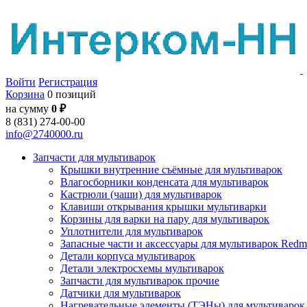
Войти
Регистрация
Корзина
0 позиций
на сумму
0 ₽
8 (831) 274-00-00
info@2740000.ru
Запчасти для мультиварок
Крышки внутренние съёмные для мультиварок
Влагосборники конденсата для мультиварок
Кастрюли (чаши) для мультиварок
Клавиши открывания крышки мультиварки
Корзины для варки на пару для мультиварок
Уплотнители для мультиварок
Запасные части и аксессуары для мультиварок Red
Детали корпуса мультиварок
Детали электросхемы мультиварок
Запчасти для мультиварок прочие
Датчики для мультиварок
Нагревательные элементы (ТЭНы) для мультиварок