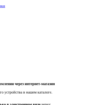
ники
млении через интернет-магазин
го устройства в нашем каталоге.
ько в электронном виде
через: