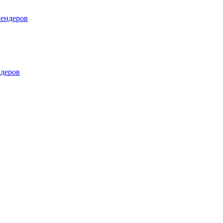
лендеров
деров