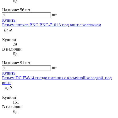
Да
Наличие:
56 шт
шт
Купить
Разъем штекер BNC BNC-7101A под винт с колпачком
64 ₽
Купили
29
В наличии
Да
Наличие:
91 шт
шт
Купить
Разъем DC FW-14 гнездо питания с клеммной колодкой, под
винт
70 ₽
Купили
151
В наличии
Да