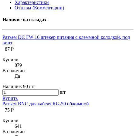
Характеристики
Отзывы (Комментарии)
Наличие на складах
Разъем DC FW-16 штекер питания с клеммной колодкой, под
винт
87 ₽
Купили
879
В наличии
Да
Наличие:
90 шт
шт
Купить
Разъем BNC для кабеля RG-59 обжимной
75 ₽
Купили
641
В наличии