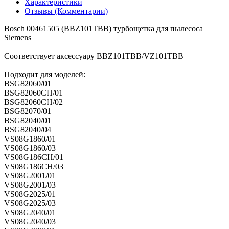
Характеристики
Отзывы (Комментарии)
Bosch 00461505 (BBZ101TBB) турбощетка для пылесоса
Siemens
Соответствует аксессуару BBZ101TBB/VZ101TBB
Подходит для моделей:
BSG82060/01
BSG82060CH/01
BSG82060CH/02
BSG82070/01
BSG82040/01
BSG82040/04
VS08G1860/01
VS08G1860/03
VS08G186CH/01
VS08G186CH/03
VS08G2001/01
VS08G2001/03
VS08G2025/01
VS08G2025/03
VS08G2040/01
VS08G2040/03