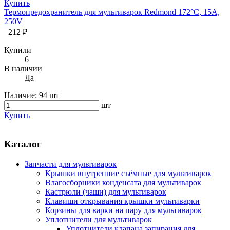
Купить
Термопредохранитель для мультиварок Redmond 172°C, 15А,
250V
212 ₽
Купили
6
В наличии
Да
Наличие:
94 шт
шт
Купить
Каталог
Запчасти для мультиварок
Крышки внутренние съёмные для мультиварок
Влагосборники конденсата для мультиварок
Кастрюли (чаши) для мультиварок
Клавиши открывания крышки мультиварки
Корзины для варки на пару для мультиварок
Уплотнители для мультиварок
Уплотнители клапана запирания для