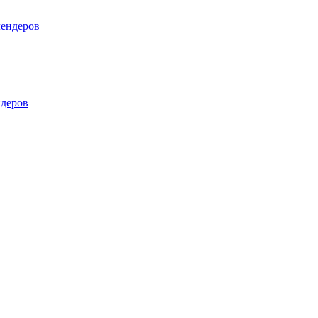
лендеров
деров