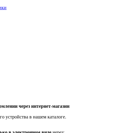
ники
млении через интернет-магазин
го устройства в нашем каталоге.
ько в электронном виде
через: