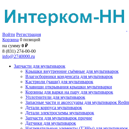
Войти
Регистрация
Корзина
0 позиций
на сумму
0 ₽
8 (831) 274-00-00
info@2740000.ru
Запчасти для мультиварок
Крышки внутренние съёмные для мультиварок
Влагосборники конденсата для мультиварок
Кастрюли (чаши) для мультиварок
Клавиши открывания крышки мультиварки
Корзины для варки на пару для мультиварок
Уплотнители для мультиварок
Запасные части и аксессуары для мультиварок Red
Детали корпуса мультиварок
Детали электросхемы мультиварок
Запчасти для мультиварок прочие
Датчики для мультиварок
Нагревательные элементы (ТЭНы) для мультиварок