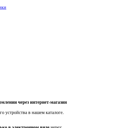
ники
млении через интернет-магазин
го устройства в нашем каталоге.
ько в электронном виде
через: