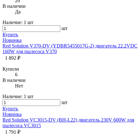
20
В наличии
Да
Наличие:
1 шт
шт
Купить
Новинка
Red Solution V370-DV (YDBR5455017G-2) двигатель 22.2VDC
160W для пылесоса V370
1 892 ₽
Купили
6
В наличии
Нет
Наличие:
1 шт
шт
Купить
Новинка
Red Solution VC3015-DV (BH-L22) двигатель 230V 600W для
пылесоса VC3015
1 791 ₽