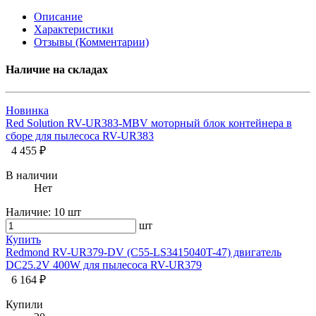
Описание
Характеристики
Отзывы (Комментарии)
Наличие на складах
Новинка
Red Solution RV-UR383-MBV моторный блок контейнера в
сборе для пылесоса RV-UR383
4 455 ₽
В наличии
Нет
Наличие:
10 шт
шт
Купить
Redmond RV-UR379-DV (C55-LS3415040T-47) двигатель
DC25.2V 400W для пылесоса RV-UR379
6 164 ₽
Купили