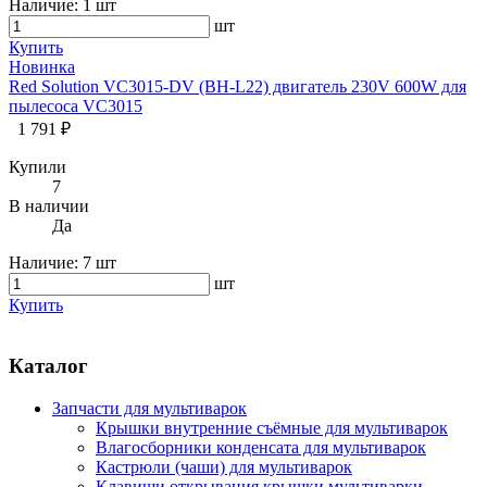
Наличие:
1 шт
шт
Купить
Новинка
Red Solution VC3015-DV (BH-L22) двигатель 230V 600W для
пылесоса VC3015
1 791 ₽
Купили
7
В наличии
Да
Наличие:
7 шт
шт
Купить
Каталог
Запчасти для мультиварок
Крышки внутренние съёмные для мультиварок
Влагосборники конденсата для мультиварок
Кастрюли (чаши) для мультиварок
Клавиши открывания крышки мультиварки