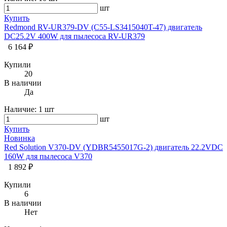
шт
Купить
Redmond RV-UR379-DV (C55-LS3415040T-47) двигатель
DC25.2V 400W для пылесоса RV-UR379
6 164 ₽
Купили
20
В наличии
Да
Наличие:
1 шт
шт
Купить
Новинка
Red Solution V370-DV (YDBR5455017G-2) двигатель 22.2VDC
160W для пылесоса V370
1 892 ₽
Купили
6
В наличии
Нет