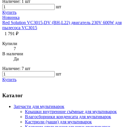
Наличие:
1 шт
шт
Купить
Новинка
Red Solution VC3015-DV (BH-L22) двигатель 230V 600W для
пылесоса VC3015
1 791 ₽
Купили
7
В наличии
Да
Наличие:
7 шт
шт
Купить
Каталог
Запчасти для мультиварок
Крышки внутренние съёмные для мультиварок
Влагосборники конденсата для мультиварок
Кастрюли (чаши) для мультиварок
Клавиши открывания крышки мультиварки