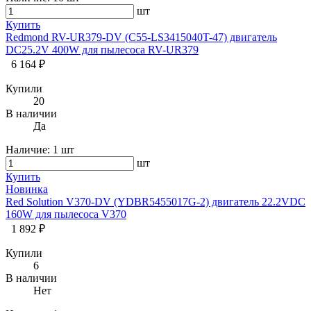
шт
Купить
Redmond RV-UR379-DV (C55-LS3415040T-47) двигатель
DC25.2V 400W для пылесоса RV-UR379
6 164 ₽
Купили
20
В наличии
Да
Наличие:
1 шт
шт
Купить
Новинка
Red Solution V370-DV (YDBR5455017G-2) двигатель 22.2VDC
160W для пылесоса V370
1 892 ₽
Купили
6
В наличии
Нет