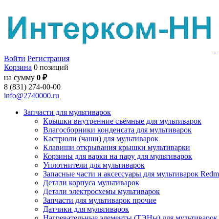
Войти
Регистрация
Корзина
0 позиций
на сумму
0 ₽
8 (831) 274-00-00
info@2740000.ru
Запчасти для мультиварок
Крышки внутренние съёмные для мультиварок
Влагосборники конденсата для мультиварок
Кастрюли (чаши) для мультиварок
Клавиши открывания крышки мультиварки
Корзины для варки на пару для мультиварок
Уплотнители для мультиварок
Запасные части и аксессуары для мультиварок Red
Детали корпуса мультиварок
Детали электросхемы мультиварок
Запчасти для мультиварок прочие
Датчики для мультиварок
Нагревательные элементы (ТЭНы) для мультиварок