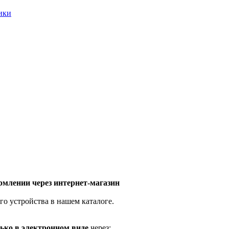
ники
млении через интернет-магазин
го устройства в нашем каталоге.
ько в электронном виде
через: