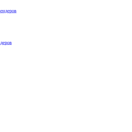
лендеров
деров