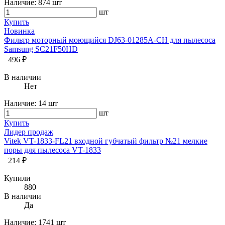
Наличие:
874 шт
шт
Купить
Новинка
Фильтр моторный моющийся DJ63-01285A-CH для пылесоса
Samsung SC21F50HD
496 ₽
В наличии
Нет
Наличие:
14 шт
шт
Купить
Лидер продаж
Vitek VT-1833-FL21 входной губчатый фильтр №21 мелкие
поры для пылесоса VT-1833
214 ₽
Купили
880
В наличии
Да
Наличие:
1741 шт