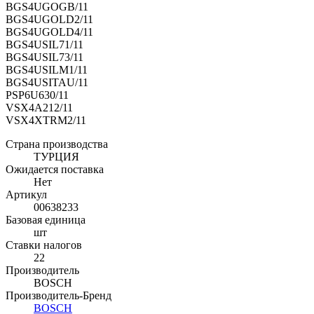
BGS4UGOGB/11
BGS4UGOLD2/11
BGS4UGOLD4/11
BGS4USIL71/11
BGS4USIL73/11
BGS4USILM1/11
BGS4USITAU/11
PSP6U630/11
VSX4A212/11
VSX4XTRM2/11
Страна производства
ТУРЦИЯ
Ожидается поставка
Нет
Артикул
00638233
Базовая единица
шт
Ставки налогов
22
Производитель
BOSCH
Производитель-Бренд
BOSCH