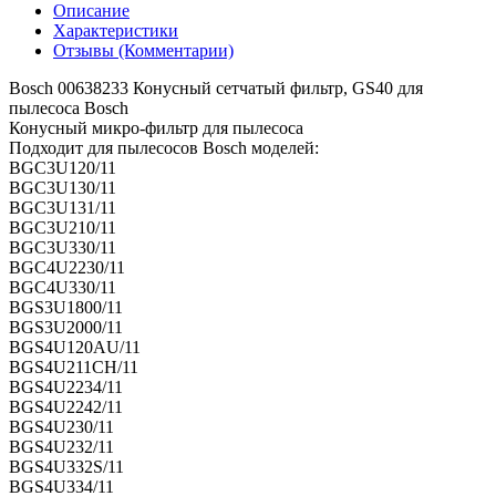
Описание
Характеристики
Отзывы (Комментарии)
Bosch 00638233 Конусный сетчатый фильтр, GS40 для
пылесоса Bosch
Конусный микро-фильтр для пылесоса
Подходит для пылесосов Bosch моделей:
BGC3U120/11
BGC3U130/11
BGC3U131/11
BGC3U210/11
BGC3U330/11
BGC4U2230/11
BGC4U330/11
BGS3U1800/11
BGS3U2000/11
BGS4U120AU/11
BGS4U211CH/11
BGS4U2234/11
BGS4U2242/11
BGS4U230/11
BGS4U232/11
BGS4U332S/11
BGS4U334/11