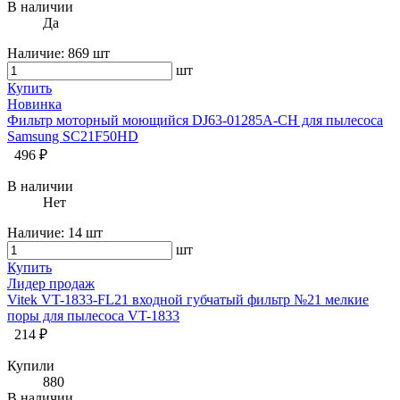
В наличии
Да
Наличие:
869 шт
шт
Купить
Новинка
Фильтр моторный моющийся DJ63-01285A-CH для пылесоса
Samsung SC21F50HD
496 ₽
В наличии
Нет
Наличие:
14 шт
шт
Купить
Лидер продаж
Vitek VT-1833-FL21 входной губчатый фильтр №21 мелкие
поры для пылесоса VT-1833
214 ₽
Купили
880
В наличии