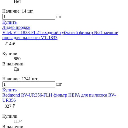
Нет
Наличие:
14 шт
шт
Купить
Лидер продаж
Vitek VT-1833-FL21 входной губчатый фильтр №21 мелкие
поры для пылесоса VT-1833
214 ₽
Купили
880
В наличии
Да
Наличие:
1741 шт
шт
Купить
Redmond RV-UR356-FLH фильтр HEPA для пылесоса RV-
UR356
327 ₽
Купили
1174
В наличии