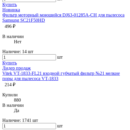
Купить
Новинка
Фильтр моторный моющийся DJ63-01285A-CH для пылесоса
Samsung SC21F50HD
496 ₽
В наличии
Нет
Наличие:
14 шт
шт
Купить
Лидер продаж
Vitek VT-1833-FL21 входной губчатый фильтр №21 мелкие
поры для пылесоса VT-1833
214 ₽
Купили
880
В наличии
Да
Наличие:
1741 шт
шт