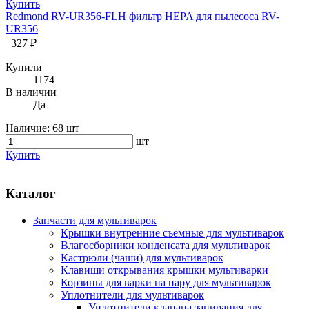
Купить
Redmond RV-UR356-FLH фильтр HEPA для пылесоса RV-
UR356
327 ₽
Купили
1174
В наличии
Да
Наличие:
68 шт
шт
Купить
Каталог
Запчасти для мультиварок
Крышки внутренние съёмные для мультиварок
Влагосборники конденсата для мультиварок
Кастрюли (чаши) для мультиварок
Клавиши открывания крышки мультиварки
Корзины для варки на пару для мультиварок
Уплотнители для мультиварок
Уплотнители клапана запирания для