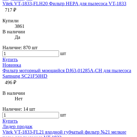
Vitek VT-1833-FLH20 Фильтр HEPA для пылесоса VT-1833
717 ₽
Купили
3861
В наличии
Да
Наличие:
870 шт
шт
Купить
Новинка
Фильтр моторный моющийся DJ63-01285A-CH для пылесоса
Samsung SC21F50HD
496 ₽
В наличии
Нет
Наличие:
14 шт
шт
Купить
Лидер продаж
Vitek VT-1833-FL21 входной губчатый фильтр №21 мелкие