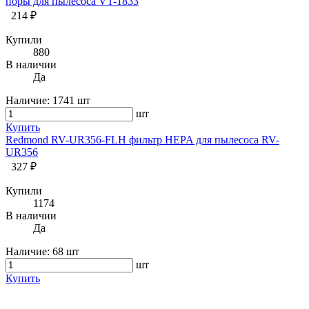
поры для пылесоса VT-1833
214 ₽
Купили
880
В наличии
Да
Наличие:
1741 шт
шт
Купить
Redmond RV-UR356-FLH фильтр HEPA для пылесоса RV-
UR356
327 ₽
Купили
1174
В наличии
Да
Наличие:
68 шт
шт
Купить