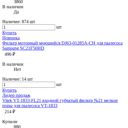
3860
В наличии
Да
Наличие:
874 шт
шт
Купить
Новинка
Фильтр моторный моющийся DJ63-01285A-CH для пылесоса
Samsung SC21F50HD
496 ₽
В наличии
Нет
Наличие:
14 шт
шт
Купить
Лидер продаж
Vitek VT-1833-FL21 входной губчатый фильтр №21 мелкие
поры для пылесоса VT-1833
214 ₽
Купили
880